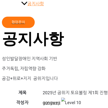
공지사항
협업문의
공지사항
성인발달장애인 지역사회 기반
주거독립, 자립역량 강화
공감+위로+지지 공위지입니다
제목
2025년 공위지 토요볼링 제1회 진행
작성자
gongweji