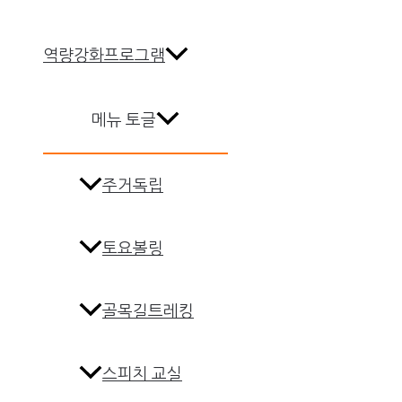
역량강화프로그램
메뉴 토글
주거독립
토요볼링
골목길트레킹
스피치 교실