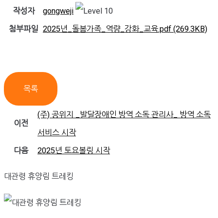
작성자
gongweji
첨부파일
2025년_돌봄가족_역량_강화_교육.pdf
(269.3KB)
목록
(주) 공위지 _발달장애인 방역 소독 관리사_ 방역 소독
이전
서비스 시작
다음
2025년 토요볼링 시작
대관령 휴양림 트레킹